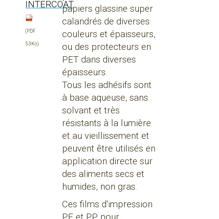
INTERCOAT
papiers glassine super
calandrés de diverses
(PDF
couleurs et épaisseurs,
53Ko)
ou des protecteurs en
PET dans diverses
épaisseurs.
Tous les adhésifs sont
à base aqueuse, sans
solvant et très
résistants à la lumière
et au vieillissement et
peuvent être utilisés en
application directe sur
des aliments secs et
humides, non gras.
Ces films d'impression
PE et PP pour