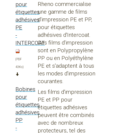
Rheno commercialise
pour
une gamme de films
étiquettes
d'impression PE et PP,
adhésives
pour étiquettes
PE
adhésives d'Intercoat.
-
Ces films d'impression
INTERCOAT
sont en Polypropylène
PP ou en Polyéthylène
(PDF
PE et s'adaptent à tous
43Ko)
les modes d'impression
courantes.
Bobines
Les films d'impression
pour
PE et PP pour
étiquettes
étiquettes adhésives
adhésives
peuvent être combinés
PP
avec de nombreux
-
protecteurs, tel des