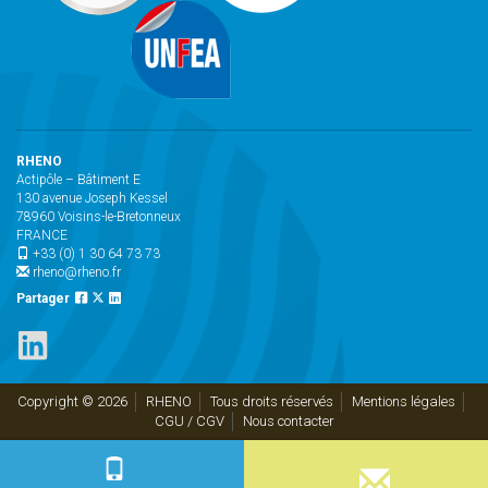
RHENO
Actipôle – Bâtiment E
130 avenue Joseph Kessel
78960 Voisins-le-Bretonneux
FRANCE
+33 (0) 1 30 64 73 73
rheno@rheno.fr
Partager
Copyright © 2026
RHENO
Tous droits réservés
Mentions légales
CGU / CGV
Nous contacter