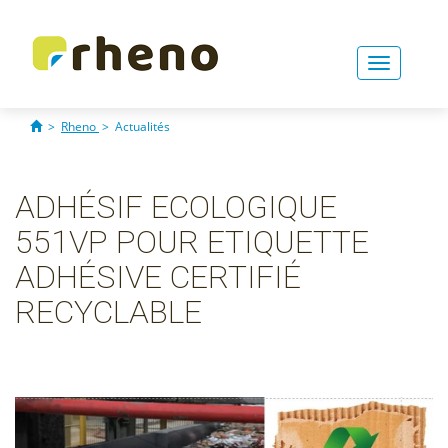
Toggle
navigati
>
Rheno
>
Actualités
ADHÉSIF ECOLOGIQUE
551VP POUR ETIQUETTE
ADHÉSIVE CERTIFIÉ
RECYCLABLE