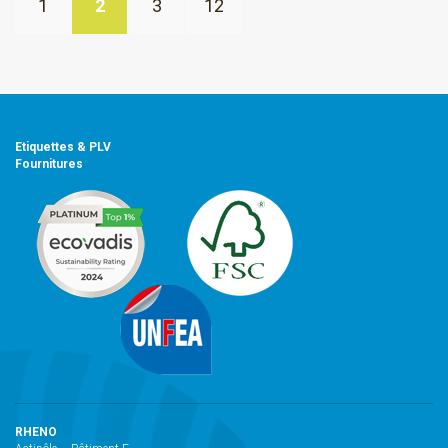
1
2
3
12
Etiquettes & PLV
Fournitures
RHENO