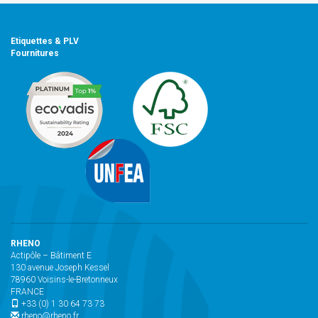
Etiquettes & PLV
Fournitures
RHENO
Actipôle – Bâtiment E
130 avenue Joseph Kessel
78960 Voisins-le-Bretonneux
FRANCE
+33 (0) 1 30 64 73 73
rheno@rheno.fr