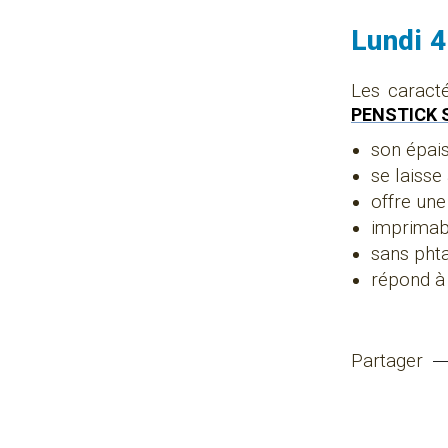
Lundi 
Les caract
PENSTICK 
son épais
se laisse
offre une
imprimabl
sans pht
répond à
Partager