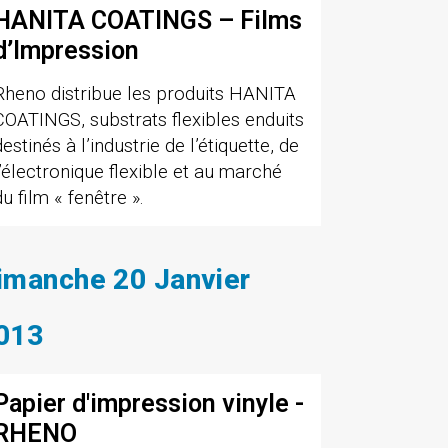
HANITA COATINGS – Films
d’Impression
Rheno distribue les produits HANITA
COATINGS, substrats flexibles enduits
destinés à l’industrie de l’étiquette, de
l’électronique flexible et au marché
du film « fenêtre ».
imanche 20 Janvier
013
Papier d'impression vinyle -
RHENO