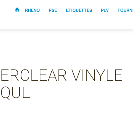
RHENO
RSE
ÉTIQUETTES
PLV
FOURN
ERCLEAR VINYLE
IQUE