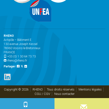
RHENO
Actipôle – Bâtiment E
130 avenue Joseph Kessel
78960 Voisins-le-Bretonneux
FRANCE
+33 (0) 1 30 64 73 73
rheno@rheno.fr
Partager
Copyright © 2026
RHENO
Tous droits réservés
Mentions légales
CGU / CGV
Nous contacter