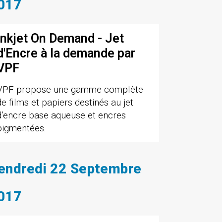
017
Inkjet On Demand - Jet
d'Encre à la demande par
VPF
VPF propose une gamme complète
de films et papiers destinés au jet
d’encre base aqueuse et encres
pigmentées.
endredi 22 Septembre
017