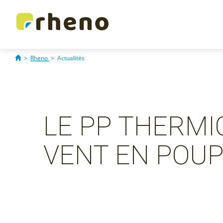
>
Rheno
>
Actualités
LE PP THERMI
VENT EN POU