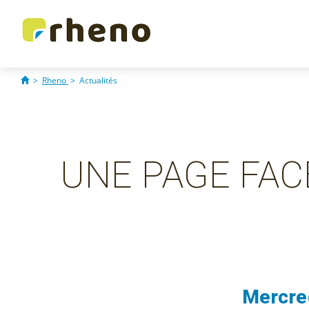
>
Rheno
>
Actualités
UNE PAGE FA
Mercre