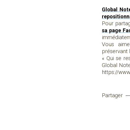
Global No
reposition
Pour partag
sa page Fa
immédiatem
Vous aime
préservant 
« Qui se re
Global Note
https://ww
Partager