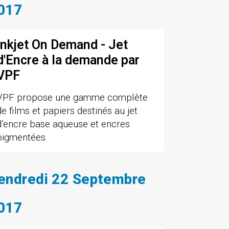
017
Inkjet On Demand - Jet
d'Encre à la demande par
VPF
VPF propose une gamme complète
de films et papiers destinés au jet
d’encre base aqueuse et encres
pigmentées.
endredi 22 Septembre
017